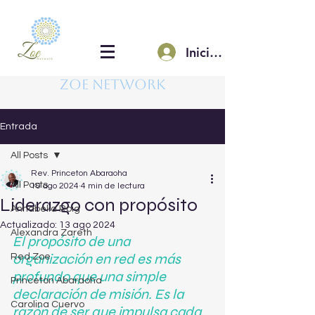
Iniciar sesión
Zoe Network
Entrada
All Posts
Rev. Princeton Abaraoha
All Posts
10 ago 2024
4 min de lectura
Liderazgo con propósito
Annabella Roig
Actualizado:
13 ago 2024
Alexandra Zareth
El propósito de una 
organización en red es más 
Red Zoe
profundo que una simple 
Princeton Abaraoha
declaración de misión. Es la 
Carolina Cuervo
razón de ser que impulsa cada 