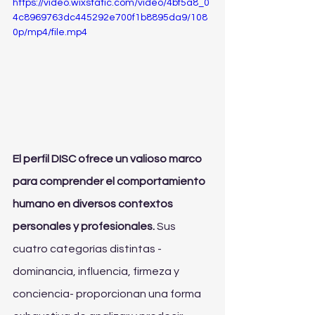
https://video.wixstatic.com/video/4bf5a8_0
4c8969763dc445292e700f1b8895da9/108
0p/mp4/file.mp4
El perfil DISC ofrece un valioso marco 
para comprender el comportamiento 
humano en diversos contextos 
personales y profesionales. 
Sus 
cuatro categorías distintas -
dominancia, influencia, firmeza y 
conciencia- proporcionan una forma 