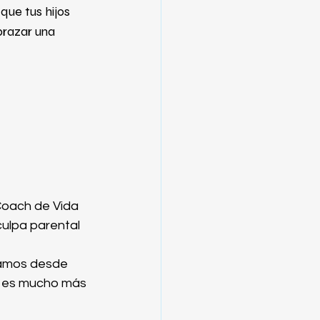
que tus hijos 
brazar una 
Coach de Vida
ulpa parental 
 
vamos desde 
e es mucho más 