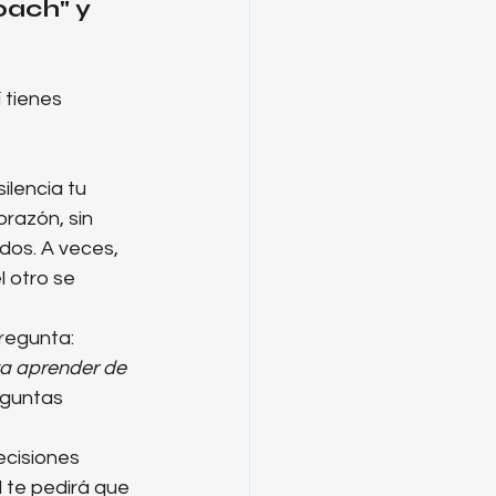
oach" y 
 tienes 
ilencia tu 
razón, sin 
idos. A veces, 
 otro se 
pregunta: 
ta aprender de 
eguntas 
ecisiones 
l te pedirá que 