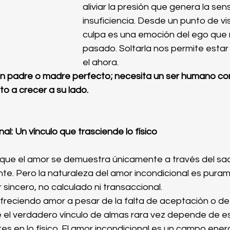
aliviar la presión que genera la sen
insuficiencia. Desde un punto de vist
culpa es una emoción del ego que n
pasado. Soltarla nos permite estar
el ahora. 
 un padre o madre perfecto; necesita un ser humano co
to a crecer a su lado.
nal: Un vínculo que trasciende lo físico
e el amor se demuestra únicamente a través del sacrif
te. Pero la naturaleza del amor incondicional es purame
r sincero, no calculado ni transaccional.
freciendo amor a pesar de la falta de aceptación o d
e el verdadero vínculo de almas rara vez depende de es
s en lo físico. El amor incondicional es un campo ener