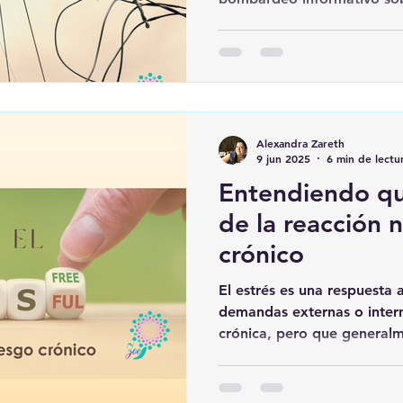
emocional.
Alexandra Zareth
9 jun 2025
6 min de lectu
Entendiendo que
de la reacción n
crónico
El estrés es una respuesta
demandas externas o inter
crónica, pero que general
resuelve la situación estres