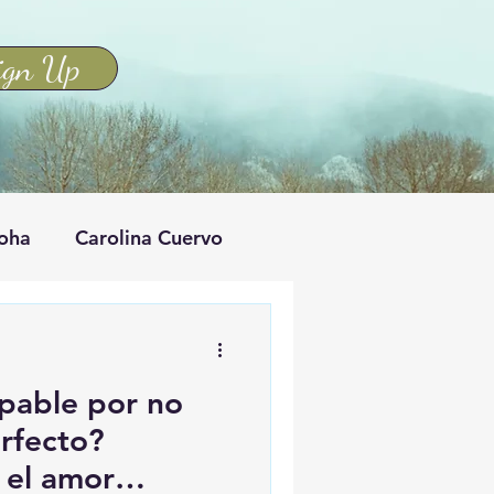
ign Up
aoha
Carolina Cuervo
lpable por no
rfecto?
 el amor