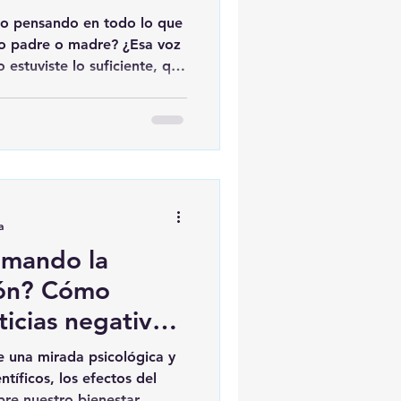
la guía
do pensando en todo lo que
ambian todo»
o padre o madre? ¿Esa voz
 estuviste lo suficiente, que
adas o que no fuiste el
an? Si es así, respira
definitivamente no eres un
al es una de las emociones
nza moderna, pero cargar
perfección… solo te aleja de
a
rmando la
ión? Cómo
ticias negativas
d mental
e una mirada psicológica y
tíficos, los efectos del
re nuestro bienestar