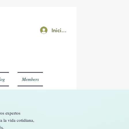
Iniciar sesión
rk
log
Members
ros expertos
 la vida cotidiana,
és.