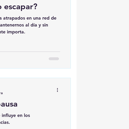
 escapar?
 atrapados en una red de
ntenernos al día y sin
nte importa.
ra
pausa
influye en los
cias.