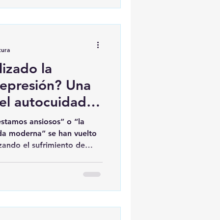
tura
izado la
Depresión? Una
 el autocuidado
ológico
stamos ansiosos” o “la
ida moderna” se han vuelto
zando el sufrimiento de
n estas patologías de