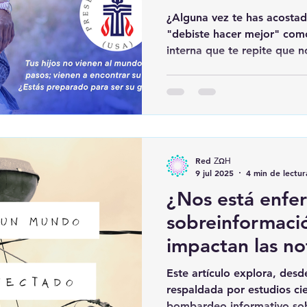
incondicional y 
¿Alguna vez te has acosta
espiritual lo c
"debiste hacer mejor" com
interna que te repite que no
tomaste decisiones equivoc
ejemplo que tus hijos merecí
profundo: no estás solo, y 
mal padre. La culpa parent
más universales en la cria
con ella no te acerca a la 
Red ΖΩΗ
la p
9 jul 2025
4 min de lectur
¿Nos está enfe
sobreinformac
impactan las no
en nuestra salu
Este artículo explora, desd
respaldada por estudios cien
bombardeo informativo sob