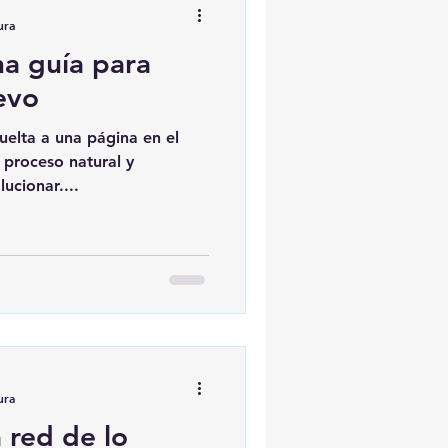
ura
na guía para
evo
uelta a una página en el
n proceso natural y
ucionar....
ura
 red de lo