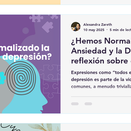
Alexandra Zareth
10 may 2025
5 min de lec
¿Hemos Normal
Ansiedad y la 
reflexión sobre
y el apoyo psic
Expresiones como “todos e
depresión es parte de la v
comunes, a menudo triviali
quienes realmente enfrenta
manera clínica y profunda.