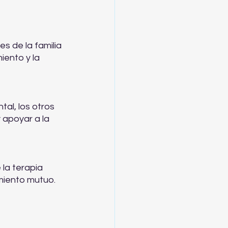
s de la familia 
iento y la 
al, los otros 
apoyar a la 
la terapia 
imiento mutuo.