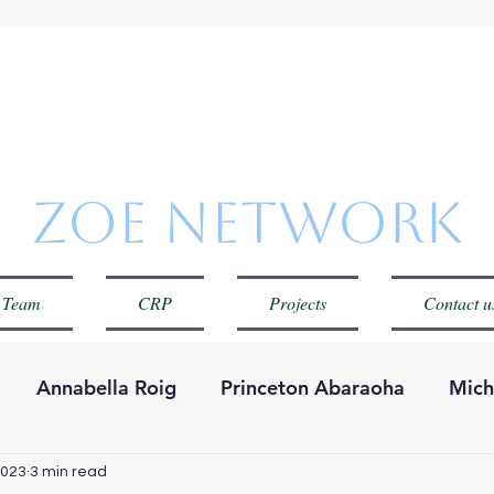
Zoe Netwo
 Team
CRP
Projects
Contact u
Annabella Roig
Princeton Abaraoha
Mich
Red Zoe
Carolina Cuervo
2023
3 min read