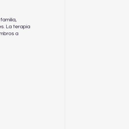
amilia, 
. La terapia 
embros a 