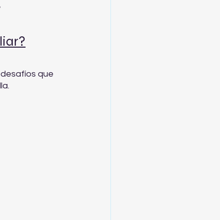
r
liar?
 desafíos que 
a. 