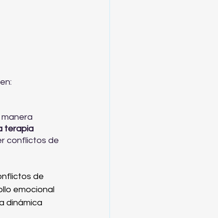
yen:
e manera 
a terapia 
er conflictos de 
nflictos de 
llo emocional 
la dinámica 