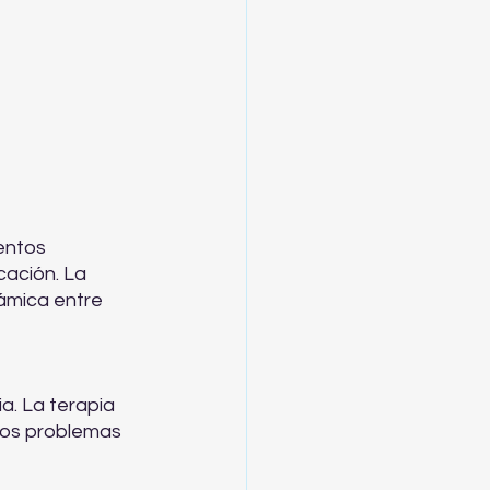
entos 
cación. La 
námica entre 
a. La terapia 
tos problemas 