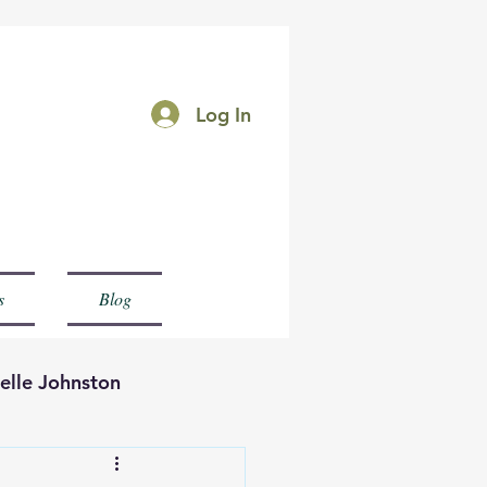
Log In
rk
s
Blog
elle Johnston